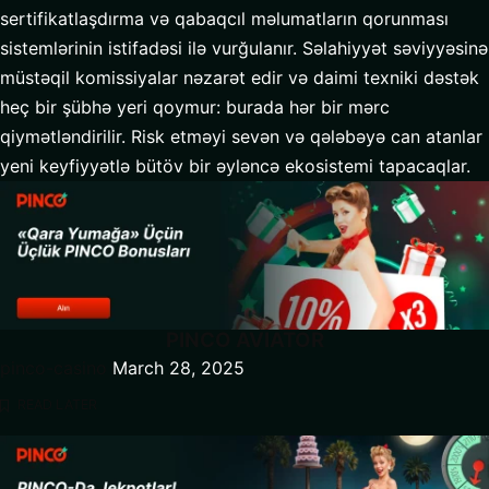
sertifikatlaşdırma və qabaqcıl məlumatların qorunması
sistemlərinin istifadəsi ilə vurğulanır. Səlahiyyət səviyyəsinə
müstəqil komissiyalar nəzarət edir və daimi texniki dəstək
heç bir şübhə yeri qoymur: burada hər bir mərc
qiymətləndirilir. Risk etməyi sevən və qələbəyə can atanlar
yeni keyfiyyətlə bütöv bir əyləncə ekosistemi tapacaqlar.
PINCO AVIATOR
pinco-casino
March 28, 2025
READ LATER