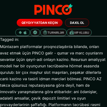
QEYDIYYATDAN KEÇIN
DAXIL OL
TURNIRLƏR
VIP KLUBU
Tagged in:
Müntəzəm platformalar proqnozlaşdırıla biləndə, onları
əvəz etmək üçün PINCO gəlir - qumar və mərc oyunlarını
sevənlər üçün qeyri-adi onlayn kazino. Resursun əməliyyat
modeli hər bir oyunçunun təcrübəsinə hörmət əsasında
qurulub: bir çox məşhur slot maşınları, peşəkar dilerlərlə
canlı kazino və təsirli idman mərcləri bölməsi. PINCO AZ
təkcə qüsursuz reputasiyasına görə deyil, həm də
innovativ yanaşmalarına görə etibarlıdır: ani ödənişlər,
ədalətli əmsallar, çevik depozit limitləri və oyun
provayderlərinin şəffaflığı. Platformanın təcrübəsi rəsmi